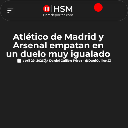
TEAM HSM
Atlético de Madrid y
Arsenal empatan en
un duelo muy igualado
abril 29, 2026
Daniel Guillén Pérez - @DaniGuillen23