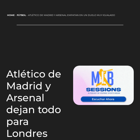
HOME
-
FÚTBOL
-
ATLÉTICO DE MADRID Y ARSENAL EMPATAN EN UN DUELO MUY IGUALADO
Atlético de
Madrid y
Arsenal
dejan todo
para
Londres