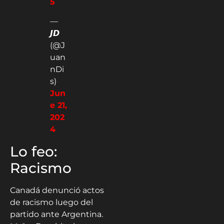
5
—
𝙅𝘿
(@J
uan
nDi
s)
Jun
e 21,
202
4
Lo feo:
Racismo
Canadá denunció actos
de racismo luego del
partido ante Argentina.