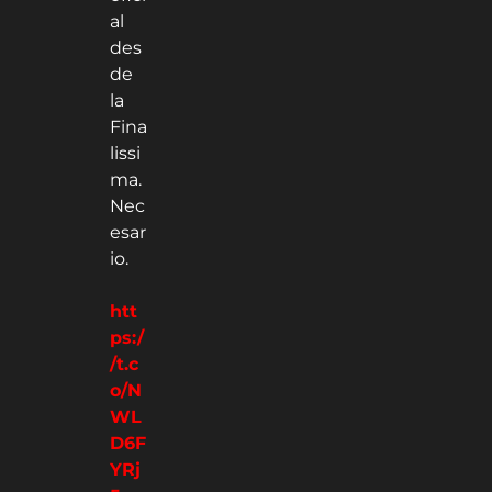
al
des
de
la
Fina
lissi
ma.
Nec
esar
io.
htt
ps:/
/t.c
o/N
WL
D6F
YRj