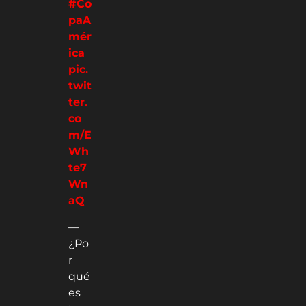
#Co
paA
mér
ica
pic.
twit
ter.
co
m/E
Wh
te7
Wn
aQ
—
¿Po
r
qué
es