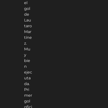
el
gol
de
Lau
taro
Mar
tíne
z.
Mu
y
bie
n
ejec
uta
da.
Pri
mer
gol
ofici