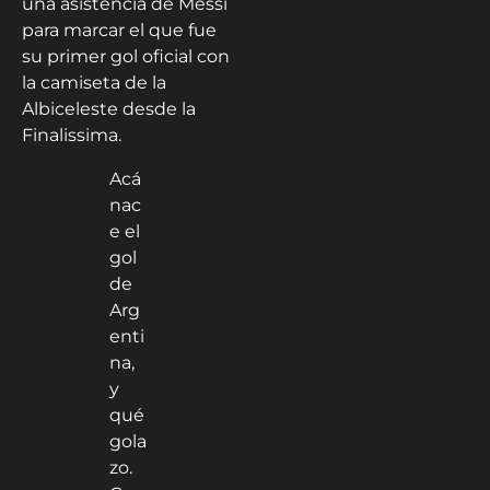
una asistencia de Messi
para marcar el que fue
su primer gol oficial con
la camiseta de la
Albiceleste desde la
Finalissima.
Acá
nac
e el
gol
de
Arg
enti
na,
y
qué
gola
zo.