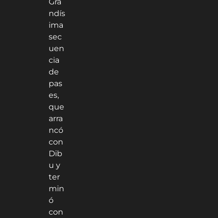
Gra
ndís
ima
sec
uen
cia
de
pas
es,
que
arra
ncó
con
Dib
u y
ter
min
ó
con