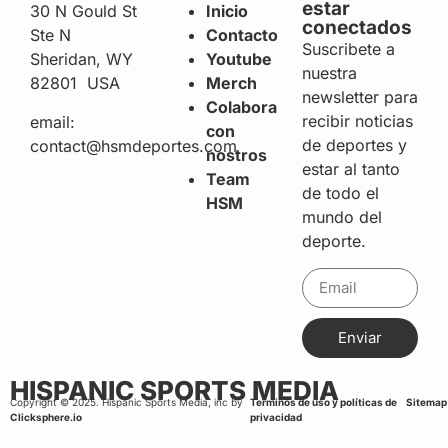
estar
30 N Gould St
Inicio
conectados
Ste N
Contacto
Suscribete a
Sheridan, WY
Youtube
nuestra
82801 USA
Merch
newsletter para
Colabora
recibir noticias
email:
con
de deportes y
contact@hsmdeportes.com
nostros
estar al tanto
Team
de todo el
HSM
mundo del
deporte.
Enviar
HISPANIC SPORTS MEDIA
Copyright © 2025. Hispanic Sports Media, inc by
Terminos de uso y políticas de
Sitemap
Clicksphere.io
privacidad