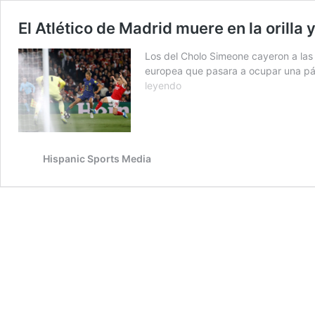
El Atlético de Madrid muere en la orilla y
Los del Cholo Simeone cayeron a las 
europea que pasara a ocupar una pági
El
leyendo
Atlético
de
Madrid
muere
en
Hispanic Sports Media
la
orilla
y
el
Arsenal
es
finalista